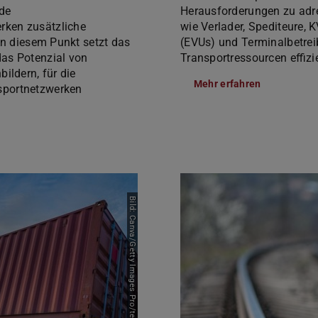
de
Herausforderungen zu adre
rken zusätzliche
wie Verlader, Spediteure,
An diesem Punkt setzt das
(EVUs) und Terminalbetrei
as Potenzial von
Transportressourcen effizi
ildern, für die
Mehr erfahren
sportnetzwerken
Bild: Canva/Getty Images Pro/teppakorn tongboonto