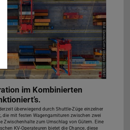
Bild: Canva/Getty Images pro/bfk92
ation im Kombinierten
ktioniert’s.
derzeit überwiegend durch Shuttle-Züge einzelner
, die mit festen Wagengarnituren zwischen zwei
ne Zwischenhalte zum Umschlag von Gütern. Eine
ischen KV-Operateuren bietet die Chance, diese