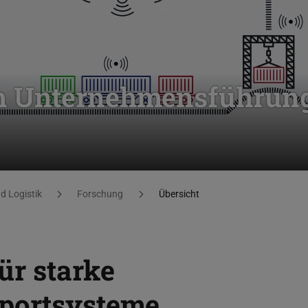
m Unternehmensführun
 Logistik
Forschung
Übersicht
ür starke
portsysteme