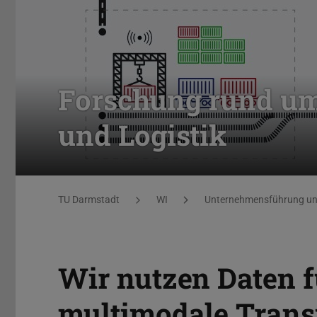
Forschung rund u
und Logistik
Sie befinden sich hier:
TU Darmstadt
WI
Unternehmensführung und
Wir nutzen Daten f
multimodale Trans