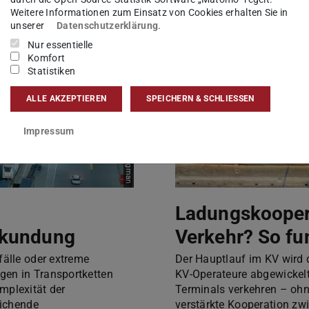
Bild: Canva/Getty Images Signature/halbergman
Weitere Informationen zum Einsatz von Cookies erhalten Sie in
unserer
Datenschutzerklärung
.
Nur essentielle
Komfort
Statistiken
ALLE AKZEPTIEREN
SPEICHERN & SCHLIESSEN
Impressum
Ladungskooper
rkundung
Verkehr? So fun
fälle oder extreme
Der Hauptlauf im KV wird 
gen in Transportketten
KV-Operateure abgewickelt
mplexität der
Terminals verkehren – oh
eichende
verstärkte Kooperation zw