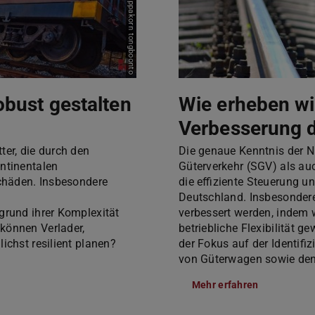
obust gestalten
Wie erheben wi
Verbesserung 
ter, die durch den
Die genaue Kenntnis der 
ontinentalen
Güterverkehr (SGV) als au
Schäden. Insbesondere
die effiziente Steuerung 
Deutschland. Insbesondere
grund ihrer Komplexität
verbessert werden, indem 
können Verlader,
betriebliche Flexibilität 
ichst resilient planen?
der Fokus auf der Identif
von Güterwagen sowie de
Mehr erfahren