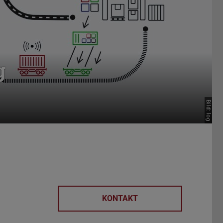
g
Bild: log
KONTAKT