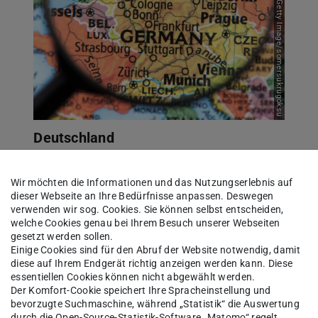
Bild: Getty Image/somersukrugoksu
Deutschland
Wir möchten die Informationen und das Nutzungserlebnis auf
dieser Webseite an Ihre Bedürfnisse anpassen. Deswegen
verwenden wir sog. Cookies. Sie können selbst entscheiden,
welche Cookies genau bei Ihrem Besuch unserer Webseiten
gesetzt werden sollen.
kann auch innovativ sein? 
Einige Cookies sind für den Abruf der Website notwendig, damit
diese auf Ihrem Endgerät richtig anzeigen werden kann. Diese
essentiellen Cookies können nicht abgewählt werden.
Der Komfort-Cookie speichert Ihre Spracheinstellung und
bevorzugte Suchmaschine, während „Statistik“ die Auswertung
durch die Open-Source-Statistik-Software „Matomo“ regelt.