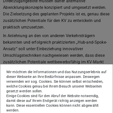
Direktzugangebote müssen daher alternative
Abwicklungskonzepte konzipiert und umgesetzt werden.
Die Zielsetzung des geplanten Projekts ist es, genau diese
zusätzlichen Potentiale für den KV zu entwickeln und
praktisch umzusetzen.
In Anlehnung an den von anderen Verkehrsträgern
bekannten und erfolgreich praktizierten „Hub-and-Spoke-
Ansatz“ soll unter Einbeziehung innovativer
Umschlagstechniken nachgewiesen werden, dass diese
zusätzlichen Potentiale wettbewerbsfähig im KV-Markt
integriert werden können. Dazu entsteht am Standort
Wir möchten die Informationen und das Nutzungserlebnis auf
Hannover/Lehrte ein wichtiger Knotenpunkt für eine
dieser Webseite an Ihre Bedürfnisse anpassen. Deswegen
rangierfreie Bildung zielreiner Ganzzüge mit
verwenden wir sog. Cookies. Sie können selbst entscheiden,
welche Cookies genau bei Ihrem Besuch unserer Webseiten
Ladeeinheiten aus unterschiedlichen
gesetzt werden sollen.
Ursprungsbahnhöfen. Der erwartete Bündelungseffekt für
Einige Cookies sind für den Abruf der Website notwendig,
damit diese auf Ihrem Endgerät richtig anzeigen werden
Sendungen aus unterschiedlichen Versandterminals führt
kann. Diese essentiellen Cookies können nicht abgewählt
dazu, dass wesentlich mehr Start-/Zieldestinationen
werden.