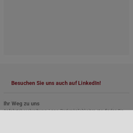
Besuchen Sie uns auch auf LinkedIn!
Ihr Weg zu uns
Anfahrtsbeschreibung, Lage, Parkmöglichkeiten etc. finden Sie
hier
.