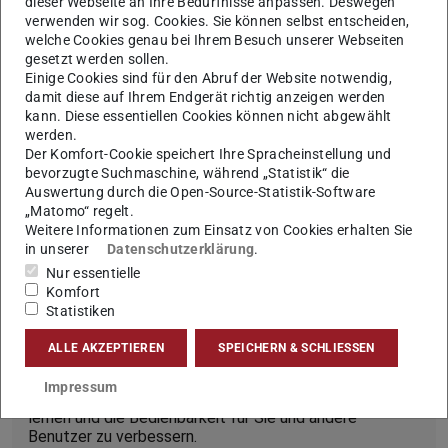
dieser Webseite an Ihre Bedürfnisse anpassen. Deswegen
verwenden wir sog. Cookies. Sie können selbst entscheiden,
Benutzung der Webseiten sog. „Cookies“, Textdateien, die
welche Cookies genau bei Ihrem Besuch unserer Webseiten
auf Ihrem Computer gespeichert werden. Durch
gesetzt werden sollen.
entsprechende Einstellungen in der Browser-Software
Einige Cookies sind für den Abruf der Website notwendig,
damit diese auf Ihrem Endgerät richtig anzeigen werden
lässt sich die Speicherung von Cookies unterbinden.
kann. Diese essentiellen Cookies können nicht abgewählt
Sofern Ihr Browser die „Do-Not-Track“-Technik unterstützt
werden.
Der Komfort-Cookie speichert Ihre Spracheinstellung und
und Sie diese aktiviert haben, wird ihr Besuch
bevorzugte Suchmaschine, während „Statistik“ die
automatisch ignoriert.
Auswertung durch die Open-Source-Statistik-Software
„Matomo“ regelt.
Nur auf Seiten, auf denen in der Fußzeile (Footer) der Link
Weitere Informationen zum Einsatz von Cookies erhalten Sie
„Webseitenanalyse“ zu sehen ist, werden von Matomo
in unserer
Datenschutzerklärung
.
Nutzungsdaten erfasst.
Nur essentielle
Komfort
Statistiken
ALLE AKZEPTIEREN
SPEICHERN & SCHLIESSEN
Impressum