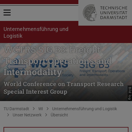
Menü öffnen
Unternehmensführung und
Logistik
WCTRS SIG B3: Freight
Transport Operations and
Intermodality
World Conference on Transport Research
Bild: log
Special Interest Group
Sie befinden sich hier:
TU Darmstadt
WI
Unternehmensführung und Logistik
Unser Netzwerk
Übersicht