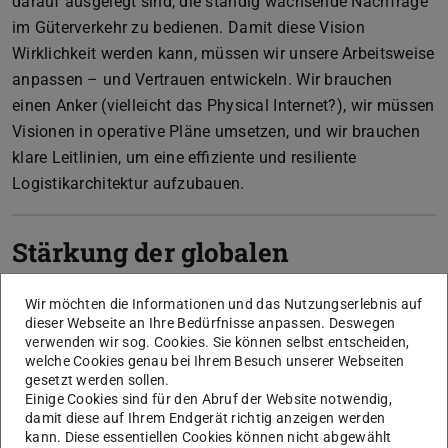
darauf ausgelegt sind, die ständig wachsende Nachfrage
im Güterverkehr zu bedienen. Damit diese Vision
Wirklichkeit werden kann, müssen wir unsere Arbeitsweise
anpassen – und Vertrauen entwickeln. Wir brauchen
einen Anker (vielleicht das Physical Internet?), wir müssen
Visionen in operative Pläne umsetzen, und wir brauchen
klare Leitlinien, um eine effiziente und resiliente
Logistikarchitektur aufzubauen.
Stärkung der globalen
Logistik: SIG B3 Online-
Wir möchten die Informationen und das Nutzungserlebnis auf
Seminar im November 2024
dieser Webseite an Ihre Bedürfnisse anpassen. Deswegen
verwenden wir sog. Cookies. Sie können selbst entscheiden,
welche Cookies genau bei Ihrem Besuch unserer Webseiten
gesetzt werden sollen.
Innovationen und Resilienz
Einige Cookies sind für den Abruf der Website notwendig,
im Fokus: SIG B3 beim
damit diese auf Ihrem Endgerät richtig anzeigen werden
kann. Diese essentiellen Cookies können nicht abgewählt