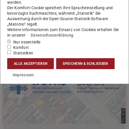
WCTR2023 in Montréal,
werden.
Der Komfort-Cookie speichert Ihre Spracheinstellung und
Kanada
bevorzugte Suchmaschine, während „Statistik“ die
Auswertung durch die Open-Source-Statistik-Software
„Matomo“ regelt.
Weitere Informationen zum Einsatz von Cookies erhalten Sie
WCTRS Virtual Meet 2022
in unserer
Datenschutzerklärung
.
Nur essentielle
Komfort
Statistiken
ALLE AKZEPTIEREN
SPEICHERN & SCHLIESSEN
Impressum
Bild: log