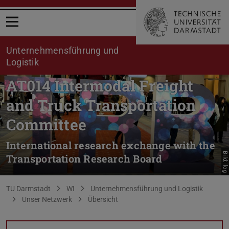
Menü öffnen
Unternehmensführung und
Logistik
AT014 Intermodal Freight
and Truck Transportation
Committee
International research exchange with the
Bild: log
Transportation Research Board
Sie befinden sich hier:
TU Darmstadt
WI
Unternehmensführung und Logistik
Unser Netzwerk
Übersicht