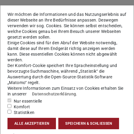
Wir möchten die Informationen und das Nutzungserlebnis auf
Konferenzbesuche auf der WCTR und dem
dieser Webseite an Ihre Bedürfnisse anpassen. Deswegen
TRB Annual Meet
verwenden wir sog. Cookies. Sie können selbst entscheiden,
welche Cookies genau bei Ihrem Besuch unserer Webseiten
gesetzt werden sollen.
Einige Cookies sind für den Abruf der Website notwendig,
2026
damit diese auf Ihrem Endgerät richtig anzeigen werden
kann. Diese essentiellen Cookies können nicht abgewählt
WCTR: Besuch der 17. World Conference on
werden.
Der Komfort-Cookie speichert Ihre Spracheinstellung und
Transport Research in Toulouse, Frankreich
bevorzugte Suchmaschine, während „Statistik“ die
Auswertung durch die Open-Source-Statistik-Software
TRB: 105. Transportation Research Board
„Matomo“ regelt.
Annual Meeting 2026 in Washington, D.C.
Weitere Informationen zum Einsatz von Cookies erhalten Sie
in unserer
Datenschutzerklärung
.
Nur essentielle
2025
Komfort
Statistiken
TRB: 104. Transportation Research Board
ALLE AKZEPTIEREN
SPEICHERN & SCHLIESSEN
Annual Meeting 2025 in Washington, D.C.