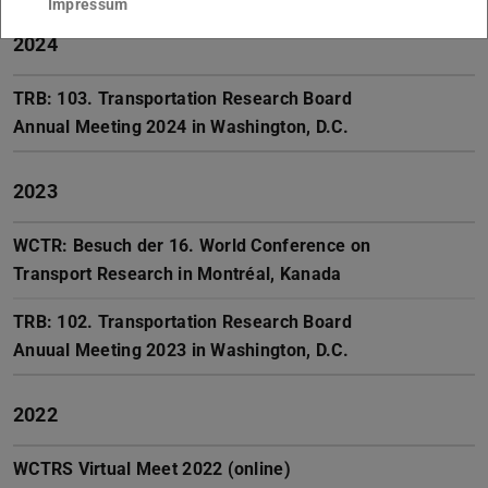
Impressum
2024
TRB: 103. Transportation Research Board
Annual Meeting 2024 in Washington, D.C.
2023
WCTR: Besuch der 16. World Conference on
Transport Research in Montréal, Kanada
TRB: 102. Transportation Research Board
Anuual Meeting 2023 in Washington, D.C.
2022
WCTRS Virtual Meet 2022 (online)