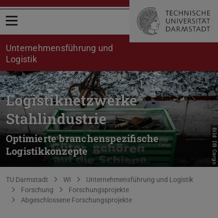
Menü öffnen
Unternehmensführung und
Logistik
Logistiknetzwerke
Stahlindustrie
Bild: DB Cargo
Optimierte branchenspezifische
Logistikkonzepte
Sie befinden sich hier:
TU Darmstadt
WI
Unternehmensführung und Logistik
Forschung
Forschungsprojekte
Abgeschlossene Forschungsprojekte