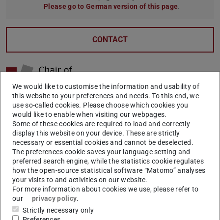
Please go to German version of this page
.
CONTACT
We would like to customise the information and usability of
this website to your preferences and needs. To this end, we
use so-called cookies. Please choose which cookies you
Das Fachgebiet
would like to enable when visiting our webpages.
Some of these cookies are required to load and correctly
Unternehmensführung und
display this website on your device. These are strictly
Logistik steht über die BVL im
necessary or essential cookies and cannot be deselected.
The preferences cookie saves your language setting and
nationalen Austausch
preferred search engine, while the statistics cookie regulates
how the open-source statistical software “Matomo” analyses
your visits to and activities on our website.
Der Wissenschaftliche Beirat (WBR) unterstützt die BVL
For more information about cookies we use, please refer to
und ihre Mitglieder dabei, aus Sicht von Wissenschaft und
our
privacy policy
.
Forschung Themenfelder der Logistik in Gesellschaft,
Strictly necessary only
Preferences