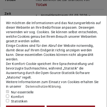
TUCaN
Zeit
Anmeldezeitraum: 01.03.2026 –
21.04.2026
Wir möchten die Informationen und das Nutzungserlebnis auf
Kick-Off: 21.04.2026, 13:30, S103|161
dieser Webseite an Ihre Bedürfnisse anpassen. Deswegen
verwenden wir sog. Cookies. Sie können selbst entscheiden,
Übungstermine: Sommersemester –
welche Cookies genau bei Ihrem Besuch unserer Webseiten
siehe TUCaN
gesetzt werden sollen.
Hinweis:
Diese Daten dienen lediglich der
Einige Cookies sind für den Abruf der Website notwendig,
Information. Die Daten und Räume auf
damit diese auf Ihrem Endgerät richtig anzeigen werden
TUCaN
sind bindend.
kann. Diese essentiellen Cookies können nicht abgewählt
werden.
Betreuung
Paul Bossong
Der Komfort-Cookie speichert Ihre Spracheinstellung und
Thomas Härtel
bevorzugte Suchmaschine, während „Statistik“ die
Auswertung durch die Open-Source-Statistik-Software
Art und Umfang
Vorlesung mit integrierter Übung,
„Matomo“ regelt.
Weitere Informationen zum Einsatz von Cookies erhalten Sie
der
3 Semesterwochenstunden (SWS)
in unserer
Datenschutzerklärung
.
Veranstaltung
Nur essentielle
ECTS
4,0
Komfort
Statistiken