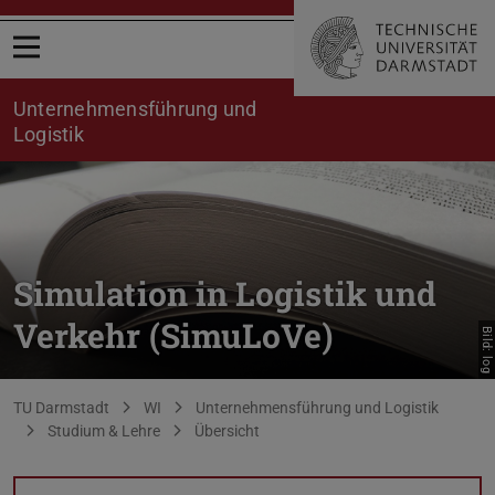
Menü öffnen
Unternehmensführung und
Logistik
Simulation in Logistik und
Verkehr (SimuLoVe)
Bild: log
Sie befinden sich hier:
TU Darmstadt
WI
Unternehmensführung und Logistik
Studium & Lehre
Übersicht